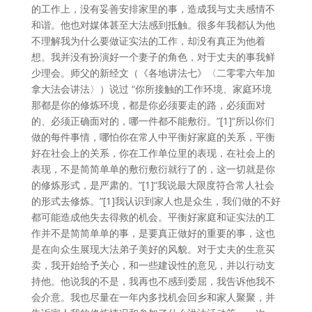
的工作上，没有妥善安排家里的事，造成我与丈夫感情不
和谐。他也对媒体甚至大法感到抵触。很多年我都认为他
不理解我为什么要做证实法的工作，却没有真正为他着
想。我并没有扮演好一个妻子的角色，对于丈夫的事我鲜
少理会。师父的新经文（《各地讲法七》〈二零零六年加
拿大法会讲法〉）说过 “你所接触的工作环境、家庭环境
那都是你的修炼环境，都是你必须要走的路，必须面对
的、必须正确面对的，哪一件都不能敷衍。”[1]“所以你们
做的每件事情，哪怕你在常人中平衡好家庭的关系，平衡
好在社会上的关系，你在工作单位里的表现，在社会上的
表现，不是简简单单的敷衍敷衍就行了的，这一切就是你
的修炼形式，是严肃的。”[1]“我说最大限度符合常人社会
的形式去修炼。”[1]我认识到家人也是众生，我们做的不好
都可能造成他失去得救的机会。平衡好家庭和证实法的工
作并不是简简单单的事，是要真正做好的重要的事，这也
是在向众生展现大法弟子美好的风貌。对于丈夫的生意买
卖，我开始给予关心，和一些建设性的意见，并以行动支
持他。他说我的不是，我再也不感到委屈，我告诉他我不
会介意。我也尽量在一年内多找机会回乡和家人聚聚，并