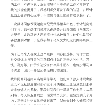
的工作，不但不累，反而能够担当更多的工作和责任了，
我的技能也提升了，我感到师父开发了我的智慧，在设计
版面上变得得心应手，不需要再像以前那样绞尽脑汁了。
一次媒体同修发现越南大纪元做得相当出色，便计划向他
们学习。我和媒体同修才认识到要开始办国语（马来文）
大纪元。多数马来人思想淳朴也比较善良，他们也是我们
要救度的对象，于是我参加了马来文大纪元的网络媒体工
作。
为了让马来人喜欢上这个媒体，内容的选择、写作方面、
社交媒体上与读者的互动都必须贴近马来人的生活、习
惯、喜好等。由于身边没有什么马来朋友，也鲜少用马来
语沟通，因此一开始还是做得比较困难。
我和同修到越南向当地同修学习，他们为了救人体现出的
正念和无私以及在和他们三个月的相处上让我感觉到那是
未来修炼人的风貌。那段时间我们一星期工作七日，从早
到晚，每天炼五套功法，感觉精力充沛。在短短的几个月
内，马来文社交媒体也做起来了，我体会到个人修炼和证