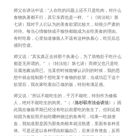
师父在讲法中说：“人在吃的问题上还不只是吃肉，对什么
食物执著都不行，其它东西也是一样。 ”（《转法轮》第
七讲）我对于人们认为的美食欲望比较大，却很少严肃的
对待。每当心情愉快或不愉快都能成为去吃美食的理由。
有时吃着，心里知道修炼人不该有这种执着心，吃完后总
感到空虚。
师父说：“其实真正去掉那个执著心，为了填饱肚子吃什么
都是无所谓的。” （《转法轮》第七讲）而师父也只是吃
豆腐泡酱油而已。当某些时候能够认识到的时候，我的思
想中就会抵制那个想吃某个食物的欲望，当成功忍下这个
欲望后，我在家吃着自己做的饭，特别有满足感。
师父说：“所以不能吃生的，千万不能吃，特别作为修炼
人，绝对不能吃生的肉类。”（《
洛杉矶市法会讲法
》）因
此我在修炼早期已经没有吃以前爱吃的鱼生了。但到近期
却因为食欲而开始吃哪种烧过的鱼寿司，结果一吃就便
血，我知道那是因为那鱼肉根本就没熟透，里面有各种灵
体。可是还是以各种理由欺骗自己，后来没有便血，反而