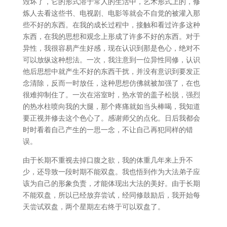
毁坏了，它的形式溶于常人的生活中，艺术形式上的，修
炼人去看这些书、电视剧、电影等就会不自觉的被灌入那
些不好的东西。在我的成长过程中，接触和看过许多这种
东西，在我的思想和观念上形成了许多不好的东西。对于
异性，我很容易产生好感，现在认识到那是色心，绝对不
可以放纵这种想法。一次，我注意到一位异性同修，认识
他后思想中就产生不好的东西干扰，并没有意识到要发正
念清除，反而一时放任，这种思想仿佛就被加强了，在也
很难抑制住了。一次在浴室时，热水管的盖子松脱，强烈
的热水柱喷向我的大腿，那个疼痛就如当头棒喝，我知道
要正视并修去这个色心了。感谢师父的点化。日后我都会
时时看着自己产生的一思一念，不让自己再犯同样的错
误。
由于长期不重视去掉口腹之欲，我的体重几年来上升不
少，还导致一段时期不能双盘。我也悟到作为大法弟子应
该为自己的形象负责，才能体现出大法的美好。由于长期
不能双盘，所以已经放弃尝试，经同修鼓励后，我开始每
天尝试双盘，两个星期左右终于可以双盘了。