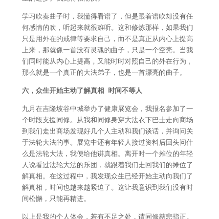
学习吹奏曲子时，我懂得看谱了，但是跟着谱吹却没有任
何感情的吹，听起来就很难听。这和修炼那样，如果我们
只是用外在的戒律等要求自己，而不是真正从内心上提高
上来，那就像一首没有灵魂的曲子，只是一个空壳。当我
们同时能从内心上提高，又能时时对照自己的外在行为，
那么就是一个真正的大法弟子，也是一首漂亮的曲子。
六，众生开始主动了解真相
时间不等人
九月在吉隆坡谷中城举办了健康展览会，我报名参加了一
个时段支援同修。从我和同修身穿大法衣下巴士走向商场
到我们走出商场发现好几个人主动和我们谈话，并询问关
于法轮大法的事。展览中还有年轻人接过资料后回头问什
么是法轮大法，我便给他讲真相。离开时一个摊位的年轻
人说看过法轮大法的乐团，就跟着我们走回我们的摊位了
解真相。在这过程中，我发现众生已经开始主动向我们了
解真相，时间也越来越紧迫了。这让我意识到我们没有时
间松懈，只能再精进。
以上是我的个人体会，若有不足之处，请同修慈悲指正。