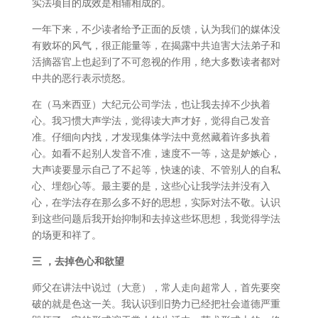
实法项目的成效是相辅相成的。
一年下来，不少读者给予正面的反馈，认为我们的媒体没
有败坏的风气，很正能量等，在揭露中共迫害大法弟子和
活摘器官上也起到了不可忽视的作用，绝大多数读者都对
中共的恶行表示愤怒。
在（马来西亚）大纪元公司学法，也让我去掉不少执着
心。我习惯大声学法，觉得读大声才好，觉得自己发音
准。仔细向内找，才发现集体学法中竟然藏着许多执着
心。如看不起别人发音不准，速度不一等，这是妒嫉心，
大声读要显示自己了不起等，快速的读、不管别人的自私
心、埋怨心等。最主要的是，这些心让我学法并没有入
心，在学法存在那么多不好的思想，实际对法不敬。认识
到这些问题后我开始抑制和去掉这些坏思想，我觉得学法
的场更和祥了。
三
，去掉色心和欲望
师父在讲法中说过（大意），常人走向超常人，首先要突
破的就是色这一关。我认识到旧势力已经把社会道德严重