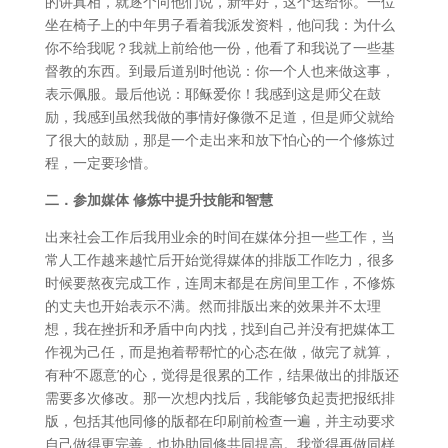
的讲真相，就逐个向他们说，新年好，这个送给你。一位
坐在椅子上的中年男子看着我派发资料，他问我：为什么
你不给我呢？我就上前给他一份，他看了和我说了一些基
督教的东西。到最后道别时他说：你一个人也来做这事，
表示佩服。最后他说：耶稣爱你！我感到这是师父在鼓
励，我感到虽然我做的事情好像微不足道，但是师父就给
了很大的鼓励，那是一个走出来和放下怕心的一个修炼过
程，一定要珍惜。
二．参加媒体
修炼中提升技能和智慧
出来社会工作后我用业余的时间在媒体分担一些工作，当
常人工作越来越忙后开始觉得媒体的排版工作吃力，很多
时候要熬夜完成工作，连周末都是在房间里工作，不修炼
的丈夫也开始表示不满。然而排版出来的效果并不太理
想，我在挫折和矛盾中向内找，找到自己并没有把媒体工
作视为己任，而是抱着帮帮忙的心态在做，做完了就算，
有种‘不愿意’的心，觉得是很累的工作，结果做出的排版还
需要多次修改。那一次想内找后，我能够负起责把报纸排
版，包括其他同修的版都在印刷前检查一遍，并主动要求
自己做得更完善，也协助同修共同提高。我觉得再做同样