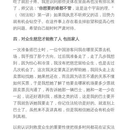
吃了就肚子疼。我意识到那些灵体在里面再也没有排出来
了，师父说：“
你想要的谁都不管
，这是这个宇宙的理。”
（《转法轮》第一讲）如果我执意不听师父的话，旧势力
就有机会钻空子。在这件事上存在着去掉欲望和提高心性
的问题。希望自己能时时严肃对待。
四．对众生慈悲才能救了人
包括家人
一次准备搭巴士时，一位中国游客问我在哪里买票去机
场，我手指了那个方向。过后我准备走了，走了几步我想
到，因为怕心和冷漠，我没有把慈悲留给众生，也是去过
几次机会了。这次我决定要真正的帮助她，我回头走上去
卖票站找她，她果然还在，而且因为语言不通的关系不懂
如何买票，于是我想她了解了他要去哪家机场要多少票就
跟卖票员沟通了，再告诉她那一辆巴士，她和一老一少在
一起，说还好遇到我，感激之类的话，这是我的巴士要开
了我就告诉她我要走了，你记住法轮功是好的。就道别上
巴士了。虽然来不及讲真相，但是我相信她还会有机会听
到真相。
以前认识到救度众生的重要性便把很多时间都花在证实法