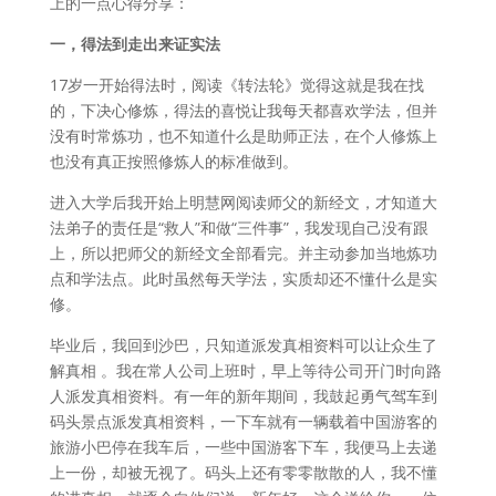
上的一点心得分享：
一，得法到走出来证实法
17岁一开始得法时，阅读《转法轮》觉得这就是我在找
的，下决心修炼，得法的喜悦让我每天都喜欢学法，但并
没有时常炼功，也不知道什么是助师正法，在个人修炼上
也没有真正按照修炼人的标准做到。
进入大学后我开始上明慧网阅读师父的新经文，才知道大
法弟子的责任是“救人”和做“三件事”，我发现自己没有跟
上，所以把师父的新经文全部看完。并主动参加当地炼功
点和学法点。此时虽然每天学法，实质却还不懂什么是实
修。
毕业后，我回到沙巴，只知道派发真相资料可以让众生了
解真相 。我在常人公司上班时，早上等待公司开门时向路
人派发真相资料。有一年的新年期间，我鼓起勇气驾车到
码头景点派发真相资料，一下车就有一辆载着中国游客的
旅游小巴停在我车后，一些中国游客下车，我便马上去递
上一份，却被无视了。码头上还有零零散散的人，我不懂