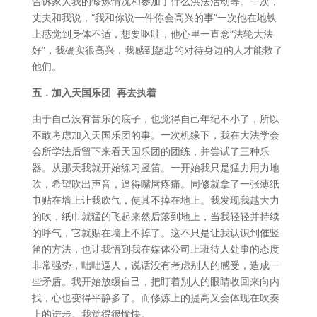
告诉家人我的修炼情况和参加了什么洪法活动等。一次，
丈夫和我说，“我和你说一件你会高兴的事”一次他在地铁
上感觉到身体不适，想要呕吐，他心里一直念“法轮大法
好”，我确实很高兴，我感到慈悲的对待身边的人才能救了
他们。
五．加入天国乐团
再去执着
由于自己没有音乐的底子，也觉得自己年纪不小了，所以
不敢考虑加入天国乐团的事。一次机缘下，我在大法学会
会所学法后留下来看天国乐团的团练，并尝试了三种乐
器。从那天我就开始练习竖笛。一开始我只是猛力用力地
吹，希望吹出声音，逼得嘴唇疼痛。同修就拿了一张薄纸
巾贴在墙上让我吹气，使其不掉在地上。我发现我越大力
的吹，纸巾就猛的飞起来然后落到地上，当我轻轻并持续
的呼气，它就贴在墙上不掉了。这不只是让我认识到催竖
笛的方法，也让我悟到我在媒体公司上班待人处事的态度
非常强势，咄咄逼人，说话没有考虑别人的感受，造成一
些矛盾。我开始放缓自己，把盯着别人的眼睛收回来向内
找，心也变得平静多了。而修炼上的提高又会体现在吹奏
上的进步。我觉得很愉快。